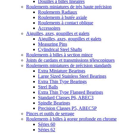
Douilles à billes linéaires
Roulements miniatures de très haute précision
Roulements Radiaux
Roulements à butée axiale
Roulements à contact oblique
Accessoires
Aiguilles, axes, goupilles et galets
Aiguilles, axes, goupilles et galets
Measuring Pins
Cylindrical Steel Shafts
Roulements à billes à section mince
Joints de cardans et transmissions télescopiques
Roulements miniatures de précision standards
Extra Miniature Bearings
Large Sized Stainless Steel Bearings
Extra Thin Type Bearings
Steel Balls
Extra Thin Type Flanged Bearings
Standard Classes P6, ABEC3
Spindle Bearings
Precision Classes P5, ABEC5P
Pinces et outils de serrage
Roulements à billes à gorge profonde en chrome
Séries 60
Séries 62