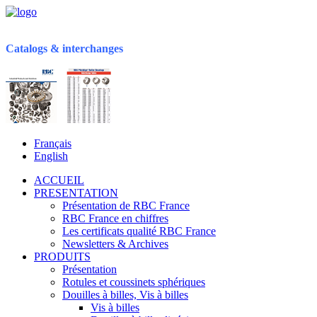
Catalogs & interchanges
Français
English
ACCUEIL
PRESENTATION
Présentation de RBC France
RBC France en chiffres
Les certificats qualité RBC France
Newsletters & Archives
PRODUITS
Présentation
Rotules et coussinets sphériques
Douilles à billes, Vis à billes
Vis à billes