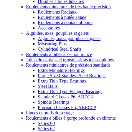
Douilles à billes linéaires
Roulements miniatures de très haute précision
Roulements Radiaux
Roulements à butée axiale
Roulements à contact oblique
Accessoires
Aiguilles, axes, goupilles et galets
Aiguilles, axes, goupilles et galets
Measuring Pins
Cylindrical Steel Shafts
Roulements à billes à section mince
Joints de cardans et transmissions télescopiques
Roulements miniatures de précision standards
Extra Miniature Bearings
Large Sized Stainless Steel Bearings
Extra Thin Type Bearings
Steel Balls
Extra Thin Type Flanged Bearings
Standard Classes P6, ABEC3
Spindle Bearings
Precision Classes P5, ABEC5P
Pinces et outils de serrage
Roulements à billes à gorge profonde en chrome
Séries 60
Séries 62