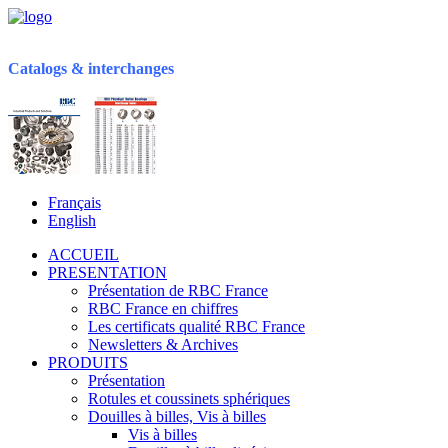
Catalogs & interchanges
Français
English
ACCUEIL
PRESENTATION
Présentation de RBC France
RBC France en chiffres
Les certificats qualité RBC France
Newsletters & Archives
PRODUITS
Présentation
Rotules et coussinets sphériques
Douilles à billes, Vis à billes
Vis à billes