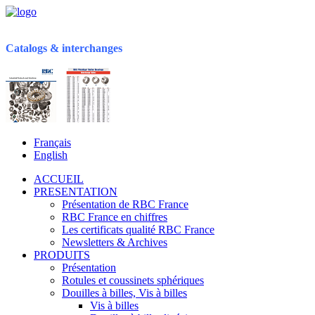
Catalogs & interchanges
Français
English
ACCUEIL
PRESENTATION
Présentation de RBC France
RBC France en chiffres
Les certificats qualité RBC France
Newsletters & Archives
PRODUITS
Présentation
Rotules et coussinets sphériques
Douilles à billes, Vis à billes
Vis à billes