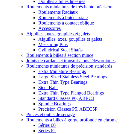
Douilles à billes linéaires
Roulements miniatures de très haute précision
Roulements Radiaux
Roulements à butée axiale
Roulements à contact oblique
Accessoires
Aiguilles, axes, goupilles et galets
Aiguilles, axes, goupilles et galets
Measuring Pins
Cylindrical Steel Shafts
Roulements à billes à section mince
Joints de cardans et transmissions télescopiques
Roulements miniatures de précision standards
Extra Miniature Bearings
Large Sized Stainless Steel Bearings
Extra Thin Type Bearings
Steel Balls
Extra Thin Type Flanged Bearings
Standard Classes P6, ABEC3
Spindle Bearings
Precision Classes P5, ABEC5P
Pinces et outils de serrage
Roulements à billes à gorge profonde en chrome
Séries 60
Séries 62